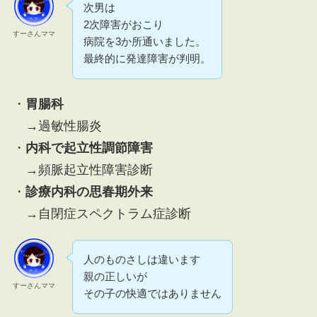
次男は
2次障害がおこり
すーさんママ
病院を3か所通いました。
最終的に発達障害が判明。
・
胃腸科
→過敏性腸炎
・
内科で起立性調節障害
→頻脈起立性障害診断
・
診療内科の思春期外来
→自閉症スペクトラム症診断
人のものさしは違います
親の正しいが
すーさんママ
その子の快適ではありません